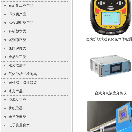
石油化工类产品
环保类产品
冶金煤矿类产品
科研教学类
便携扩散式过氧化氢气体检测
试剂原料类
医疗保健类
食品加工类
水质监测类
气体分析／检测类
采样器／取样器类
水文产品
台式臭氧浓度分析仪
能源动力类
纺织仪器
光学仪器类
电子测量仪类