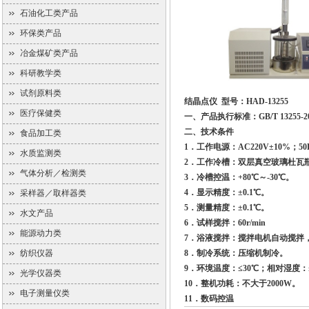
石油化工类产品
环保类产品
冶金煤矿类产品
科研教学类
试剂原料类
结晶点仪 型号：HAD-13255
医疗保健类
一、产品执行标准：GB/T 13255-2
二、技术条件
食品加工类
1．工作电源：AC220V±10%；50
水质监测类
2．工作冷槽：双层真空玻璃杜瓦
气体分析／检测类
3．冷槽控温：+80℃～-30℃。
4．显示精度：±0.1℃。
采样器／取样器类
5．测量精度：±0.1℃。
水文产品
6．试样搅拌：60r/min
能源动力类
7．浴液搅拌：搅拌电机自动搅拌，功率
纺织仪器
8．制冷系统：压缩机制冷。
9．环境温度：≤30℃；相对湿度：
光学仪器类
10．整机功耗：不大于2000W。
电子测量仪类
11．数码控温