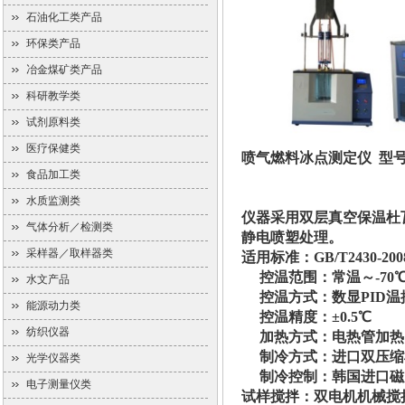
石油化工类产品
环保类产品
冶金煤矿类产品
科研教学类
试剂原料类
医疗保健类
喷气燃料冰点测定仪 型号：
食品加工类
水质监测类
仪器采用双层真空保温杜
气体分析／检测类
静电喷塑处理。
采样器／取样器类
适用标准：GB/T2430-200
控温范围：常温～-70
水文产品
控温方式：数显PID温
能源动力类
控温精度：±0.5℃
纺织仪器
加热方式：电热管加热
制冷方式：进口双压缩机
光学仪器类
制冷控制：韩国进口磁
电子测量仪类
试样搅拌：双电机机械搅