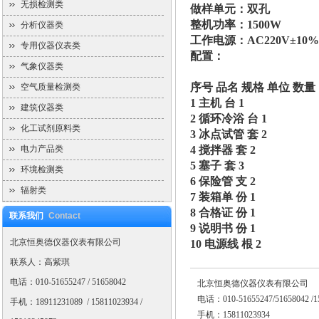
无损检测类
做样单元：双孔
整机功率：1500W
分析仪器类
工作电源：AC220V±10%
专用仪器仪表类
配置：
气象仪器类
序号 品名 规格 单位 数量
空气质量检测类
1 主机 台 1
建筑仪器类
2 循环冷浴 台 1
化工试剂原料类
3 冰点试管 套 2
电力产品类
4 搅拌器 套 2
5 塞子 套 3
环境检测类
6 保险管 支 2
辐射类
7 装箱单 份 1
8 合格证 份 1
联系我们
Contact
9 说明书 份 1
北京恒奥德仪器仪表有限公司
10 电源线 根 2
联系人：高紫琪
电话：010-51655247 / 51658042
北京恒奥德仪器仪表有限公司
电话：010-51655247/51658042 /15
手机：18911231089 / 15811023934 /
手机：15811023934