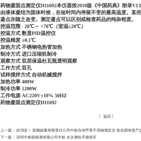
药物凝固点测定仪H11692本仪器按2010版《中国药典》附录V
由液体凝结为固体时候，在短时间内停留不变的最高温度。某些
凝点亦随之改变。测定凝点可以区别或检查药品的纯杂程度。
控温范围 - 20℃～ +70℃（室温≤20℃）
控温方式 数显PID温控仪
控温精度 ±0.1℃
加热方式 不锈钢电热管加热
制冷方式 进口压缩机制冷
观察方式 双层保温杜瓦瓶透明观察
工作方式 双孔
试样搅拌方式 自动机械搅拌
加热功率 400W
制冷功率 1200W
工作电源 AC220V±10% 50HZ
药物凝固点测定仪H11692
〖
返回
〗
上一篇：
好消息！ 抚顺碳素有限责任公司中标自动甲苯不溶物测定仪 焦化固体类产
下一篇：
深圳中检联检测有限公司中标 水文测绘手摇绞车