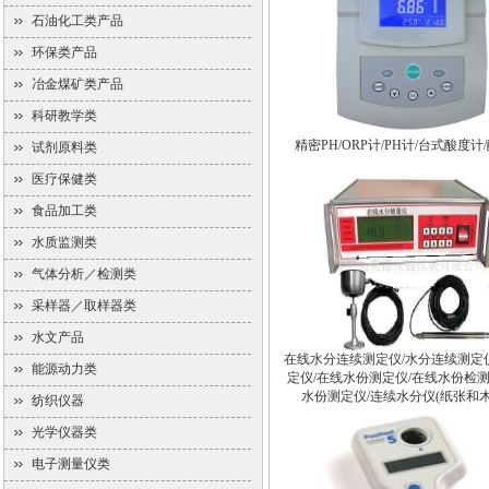
石油化工类产品
环保类产品
冶金煤矿类产品
科研教学类
精密PH/ORP计/PH计/台式酸度计
试剂原料类
医疗保健类
食品加工类
水质监测类
气体分析／检测类
采样器／取样器类
水文产品
在线水分连续测定仪/水分连续测定
能源动力类
定仪/在线水份测定仪/在线水份检测
水份测定仪/连续水分仪(纸张和
纺织仪器
光学仪器类
电子测量仪类